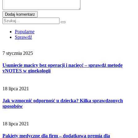
Dodaj komentarz
Popularne
Sprawdź
7 stycznia 2025
Usunięcie macicy bez operacji i nacięcć – sprawdź metodę
vNOTES w ginekologii
18 lipca 2021
Jak wzmocnić odporność u dziecka? Kilka sprawdzonych
sposobów
18 lipca 2021
Pakiety medyczne dla firm – dodatkowa premia dla