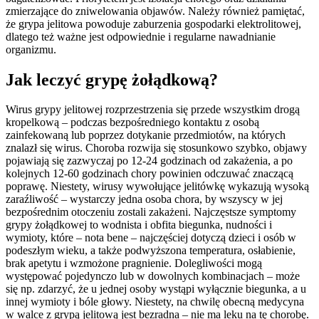
zmierzające do zniwelowania objawów. Należy również pamiętać,
że grypa jelitowa powoduje zaburzenia gospodarki elektrolitowej,
dlatego też ważne jest odpowiednie i regularne nawadnianie
organizmu.
Jak leczyć grypę żołądkową?
Wirus grypy jelitowej rozprzestrzenia się przede wszystkim drogą
kropelkową – podczas bezpośredniego kontaktu z osobą
zainfekowaną lub poprzez dotykanie przedmiotów, na których
znalazł się wirus. Choroba rozwija się stosunkowo szybko, objawy
pojawiają się zazwyczaj po 12-24 godzinach od zakażenia, a po
kolejnych 12-60 godzinach chory powinien odczuwać znaczącą
poprawę. Niestety, wirusy wywołujące jelitówkę wykazują wysoką
zaraźliwość – wystarczy jedna osoba chora, by wszyscy w jej
bezpośrednim otoczeniu zostali zakażeni. Najczęstsze symptomy
grypy żołądkowej to wodnista i obfita biegunka, nudności i
wymioty, które – nota bene – najczęściej dotyczą dzieci i osób w
podeszłym wieku, a także podwyższona temperatura, osłabienie,
brak apetytu i wzmożone pragnienie. Dolegliwości mogą
występować pojedynczo lub w dowolnych kombinacjach – może
się np. zdarzyć, że u jednej osoby wystąpi wyłącznie biegunka, a u
innej wymioty i bóle głowy. Niestety, na chwilę obecną medycyna
w walce z grypą jelitową jest bezradna – nie ma leku na tę chorobę.