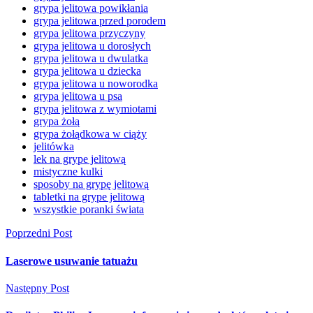
grypa jelitowa powikłania
grypa jelitowa przed porodem
grypa jelitowa przyczyny
grypa jelitowa u dorosłych
grypa jelitowa u dwulatka
grypa jelitowa u dziecka
grypa jelitowa u noworodka
grypa jelitowa u psa
grypa jelitowa z wymiotami
grypa żołą
grypa żołądkowa w ciąży
jelitówka
lek na grype jelitową
mistyczne kulki
sposoby na grypę jelitową
tabletki na grype jelitową
wszystkie poranki świata
Poprzedni Post
Laserowe usuwanie tatuażu
Następny Post