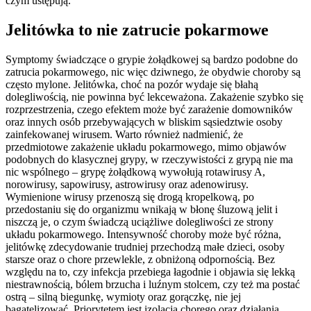
czym ustępują.
Jelitówka to nie zatrucie pokarmowe
Symptomy świadczące o grypie żołądkowej są bardzo podobne do
zatrucia pokarmowego, nic więc dziwnego, że obydwie choroby są
często mylone. Jelitówka, choć na pozór wydaje się błahą
dolegliwością, nie powinna być lekceważona. Zakażenie szybko się
rozprzestrzenia, czego efektem może być zarażenie domowników
oraz innych osób przebywających w bliskim sąsiedztwie osoby
zainfekowanej wirusem. Warto również nadmienić, że
przedmiotowe zakażenie układu pokarmowego, mimo objawów
podobnych do klasycznej grypy, w rzeczywistości z grypą nie ma
nic wspólnego – grypę żołądkową wywołują rotawirusy A,
norowirusy, sapowirusy, astrowirusy oraz adenowirusy.
Wymienione wirusy przenoszą się drogą kropelkową, po
przedostaniu się do organizmu wnikają w błonę śluzową jelit i
niszczą je, o czym świadczą uciążliwe dolegliwości ze strony
układu pokarmowego. Intensywność choroby może być różna,
jelitówkę zdecydowanie trudniej przechodzą małe dzieci, osoby
starsze oraz o chore przewlekle, z obniżoną odpornością. Bez
względu na to, czy infekcja przebiega łagodnie i objawia się lekką
niestrawnością, bólem brzucha i luźnym stolcem, czy też ma postać
ostrą – silną biegunkę, wymioty oraz gorączkę, nie jej
bagatelizować. Priorytetem jest izolacja chorego oraz działania