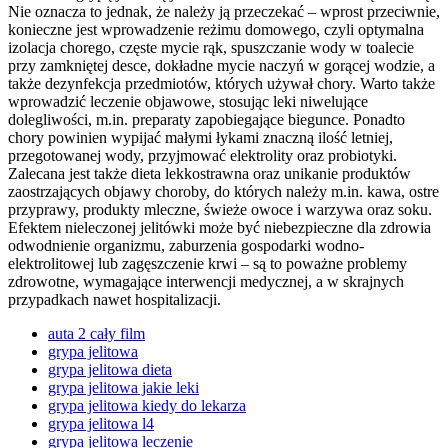
Nie oznacza to jednak, że należy ją przeczekać – wprost przeciwnie,
konieczne jest wprowadzenie reżimu domowego, czyli optymalna
izolacja chorego, częste mycie rąk, spuszczanie wody w toalecie
przy zamkniętej desce, dokładne mycie naczyń w gorącej wodzie, a
także dezynfekcja przedmiotów, których używał chory. Warto także
wprowadzić leczenie objawowe, stosując leki niwelujące
dolegliwości, m.in. preparaty zapobiegające biegunce. Ponadto
chory powinien wypijać małymi łykami znaczną ilość letniej,
przegotowanej wody, przyjmować elektrolity oraz probiotyki.
Zalecana jest także dieta lekkostrawna oraz unikanie produktów
zaostrzających objawy choroby, do których należy m.in. kawa, ostre
przyprawy, produkty mleczne, świeże owoce i warzywa oraz soku.
Efektem nieleczonej jelitówki może być niebezpieczne dla zdrowia
odwodnienie organizmu, zaburzenia gospodarki wodno-
elektrolitowej lub zagęszczenie krwi – są to poważne problemy
zdrowotne, wymagające interwencji medycznej, a w skrajnych
przypadkach nawet hospitalizacji.
auta 2 cały film
grypa jelitowa
grypa jelitowa dieta
grypa jelitowa jakie leki
grypa jelitowa kiedy do lekarza
grypa jelitowa l4
grypa jelitowa leczenie