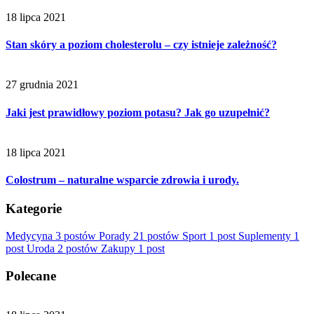
18 lipca 2021
Stan skóry a poziom cholesterolu – czy istnieje zależność?
27 grudnia 2021
Jaki jest prawidłowy poziom potasu? Jak go uzupełnić?
18 lipca 2021
Colostrum – naturalne wsparcie zdrowia i urody.
Kategorie
Medycyna
3 postów
Porady
21 postów
Sport
1 post
Suplementy
1
post
Uroda
2 postów
Zakupy
1 post
Polecane