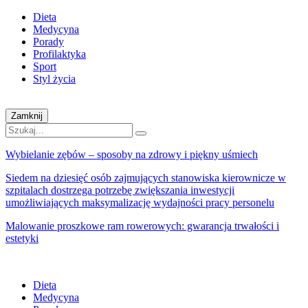
Dieta
Medycyna
Porady
Profilaktyka
Sport
Styl życia
Zamknij
Wybielanie zębów – sposoby na zdrowy i piękny uśmiech
Siedem na dziesięć osób zajmujących stanowiska kierownicze w
szpitalach dostrzega potrzebę zwiększania inwestycji
umożliwiających maksymalizację wydajności pracy personelu
Malowanie proszkowe ram rowerowych: gwarancja trwałości i
estetyki
Dieta
Medycyna