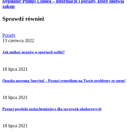
Depilator Philips Lumea – informacje i porady, które ułatwią
zakup
Sprawdź również
Porady
13 czerwca 2022
Jak unikać urazów w sportach walki?
18 lipca 2021
Opaska nasenna Snovital – Poznaj remedium na Twoje problemy ze snem!
18 lipca 2021
Poznaj powłoki uszlachetniające dla soczewek okularowych
18 lipca 2021