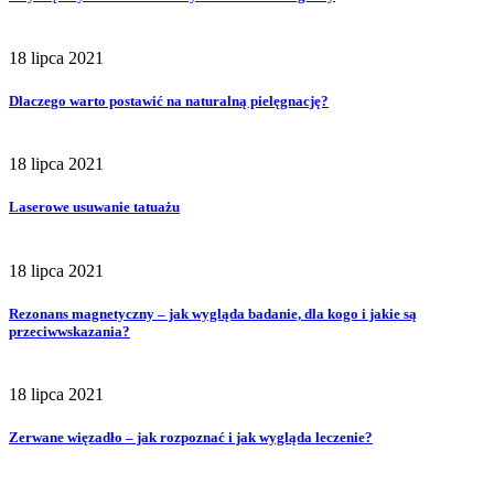
18 lipca 2021
Dlaczego warto postawić na naturalną pielęgnację?
18 lipca 2021
Laserowe usuwanie tatuażu
18 lipca 2021
Rezonans magnetyczny – jak wygląda badanie, dla kogo i jakie są
przeciwwskazania?
18 lipca 2021
Zerwane więzadło – jak rozpoznać i jak wygląda leczenie?