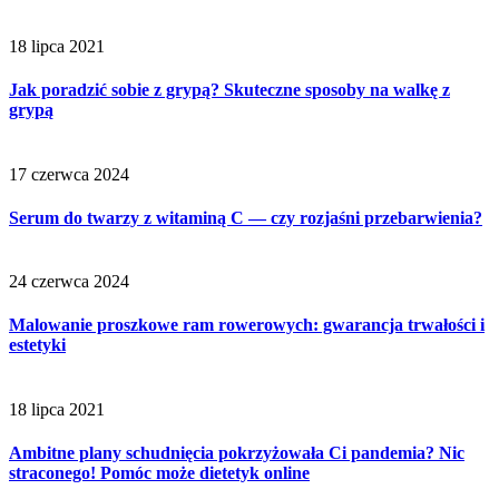
18 lipca 2021
Jak poradzić sobie z grypą? Skuteczne sposoby na walkę z
grypą
17 czerwca 2024
Serum do twarzy z witaminą C — czy rozjaśni przebarwienia?
24 czerwca 2024
Malowanie proszkowe ram rowerowych: gwarancja trwałości i
estetyki
18 lipca 2021
Ambitne plany schudnięcia pokrzyżowała Ci pandemia? Nic
straconego! Pomóc może dietetyk online