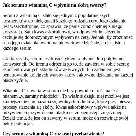
Jak serum z witaminą C wpłynie na skórę twarzy?
Serum z witaminą C stało się jednym z popularniejszych
kosmetyków do pielęgnacji każdego rodzaju cery. Jego działanie
jest wszechstronne, co sprawia, że panie coraz chętniej z niego
korzystają. Sam kwas askorbinowy, w odpowiednim stężeniu
cechuje się dobroczynnym wpływem na cerę. Jednak, by zrozumieć
sens jego działania, warto najpierw dowiedzieć się, co jest istotą
każdego serum.
Co do zasady, serum jest kosmetykiem o płynnej lub półpłynnej
konsystencji. Od kremu odróżnia go to, że zawiera w sobie szereg
skoncentrowanych składników aktywnych. Ich zadaniem jest
penetrowanie kolejnych warstw skóry i aktywne działanie na każdej
płaszczyźnie.
Witamina C zawarta w serum nie bez powodu określana jest
mianem „witaminy młodości”. To właśnie dzięki niej możliwe jest
zmniejszenie namnażania się wolnych rodników, które przyspieszają
procesy starzenia się skóry. Kwas askorbinowy wpływa także na
odżywienie i przywrócenie blasku cerze ziemistej i zmęczonej.
Dzięki temu, że jest on zawarty w serum, może on rozwinąć swój
pełny potencjał.
Czy serum z witaminą C rozjaśni przebarwienia?