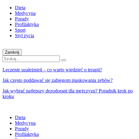
Dieta
Medycyna
Porady
Profilaktyka
Sport
Styl życia
Zamknij
Leczenie uzależnień – co warto wiedzieć o terapii?
Jak często poddawać się zabiegom piaskowania zębów?
Jak wybrać najlepszy dezodorant dla mężczyzn? Poradnik krok po
kroku
Dieta
Medycyna
Porady
Profilaktyka