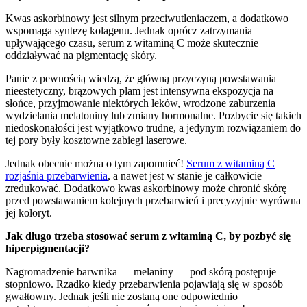
Kwas askorbinowy jest silnym przeciwutleniaczem, a dodatkowo
wspomaga syntezę kolagenu. Jednak oprócz zatrzymania
upływającego czasu, serum z witaminą C może skutecznie
oddziaływać na pigmentację skóry.
Panie z pewnością wiedzą, że główną przyczyną powstawania
nieestetyczny, brązowych plam jest intensywna ekspozycja na
słońce, przyjmowanie niektórych leków, wrodzone zaburzenia
wydzielania melatoniny lub zmiany hormonalne. Pozbycie się takich
niedoskonałości jest wyjątkowo trudne, a jedynym rozwiązaniem do
tej pory były kosztowne zabiegi laserowe.
Jednak obecnie można o tym zapomnieć!
Serum z witaminą C
rozjaśnia przebarwienia
, a nawet jest w stanie je całkowicie
zredukować. Dodatkowo kwas askorbinowy może chronić skórę
przed powstawaniem kolejnych przebarwień i precyzyjnie wyrówna
jej koloryt.
Jak długo trzeba stosować serum z witaminą C, by pozbyć się
hiperpigmentacji?
Nagromadzenie barwnika — melaniny — pod skórą postępuje
stopniowo. Rzadko kiedy przebarwienia pojawiają się w sposób
gwałtowny. Jednak jeśli nie zostaną one odpowiednio