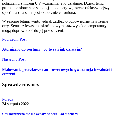
połączeniu z filtrem UV wzmacnia jego działanie. Dzięki temu
promienie słoneczne są odbijane od cery w jeszcze efektywniejszy
sposób, a ona sama jest skutecznie chroniona.
W sezonie letnim warto jednak zadbać o odpowiednie nawilżenie
cery. Serum z kwasem askorbinowym oraz wysokie temperatury
mogą doprowadzić do jej przesuszenia.
Poprzedni Post
Atomizery do perfum – co to są i jak działają?
Następny Post
Malowanie proszkowe ram rowerowych: gwarancja trwałości i
estetyki
Sprawdź również
Porady
24 sierpnia 2022
Gdy mężczyzna nie ma ochoty na seks – od diagnozy