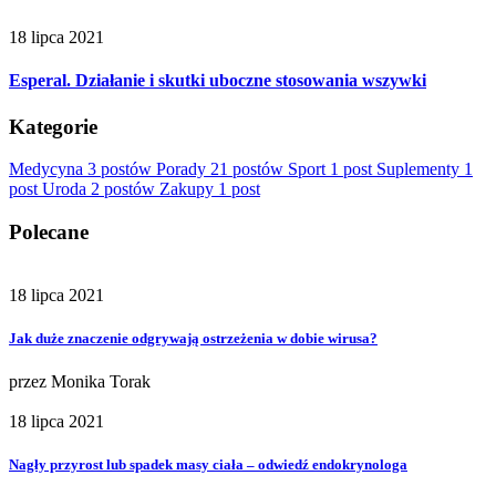
18 lipca 2021
Esperal. Działanie i skutki uboczne stosowania wszywki
Kategorie
Medycyna
3 postów
Porady
21 postów
Sport
1 post
Suplementy
1
post
Uroda
2 postów
Zakupy
1 post
Polecane
18 lipca 2021
Jak duże znaczenie odgrywają ostrzeżenia w dobie wirusa?
przez
Monika Torak
18 lipca 2021
Nagły przyrost lub spadek masy ciała – odwiedź endokrynologa