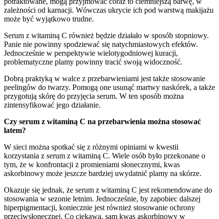
potraktowane, mogą przyjmować coraz to ciemniejszą barwę, w
zależności od karnacji. Wówczas ukrycie ich pod warstwą makijażu
może być wyjątkowo trudne.
Serum z witaminą C również będzie działało w sposób stopniowy.
Panie nie powinny spodziewać się natychmiastowych efektów.
Jednocześnie w perspektywie wielotygodniowej kuracji,
problematyczne plamy powinny tracić swoją widoczność.
Dobrą praktyką w walce z przebarwieniami jest także stosowanie
peelingów do twarzy. Pomogą one usunąć martwy naskórek, a także
przygotują skórę do przyjęcia serum. W ten sposób można
zintensyfikować jego działanie.
Czy serum z witaminą C na przebarwienia można stosować
latem?
W sieci można spotkać się z różnymi opiniami w kwestii
korzystania z serum z witaminą C. Wiele osób było przekonane o
tym, że w konfrontacji z promieniami słonecznymi, kwas
askorbinowy może jeszcze bardziej uwydatnić plamy na skórze.
Okazuje się jednak, że serum z witaminą C jest rekomendowane do
stosowania w sezonie letnim. Jednocześnie, by zapobiec dalszej
hiperpigmentacji, koniecznie jest również stosowanie ochrony
przeciwsłonecznej. Co ciekawa, sam kwas askorbinowy w