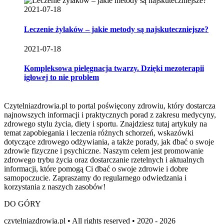
2021-07-18
Leczenie żylaków – jakie metody są najskuteczniejsze?
2021-07-18
Kompleksowa pielęgnacja twarzy. Dzięki mezoterapii
igłowej to nie problem
Czytelniazdrowia.pl to portal poświęcony zdrowiu, który dostarcza
najnowszych informacji i praktycznych porad z zakresu medycyny,
zdrowego stylu życia, diety i sportu. Znajdziesz tutaj artykuły na
temat zapobiegania i leczenia różnych schorzeń, wskazówki
dotyczące zdrowego odżywiania, a także porady, jak dbać o swoje
zdrowie fizyczne i psychiczne. Naszym celem jest promowanie
zdrowego trybu życia oraz dostarczanie rzetelnych i aktualnych
informacji, które pomogą Ci dbać o swoje zdrowie i dobre
samopoczucie. Zapraszamy do regularnego odwiedzania i
korzystania z naszych zasobów!
DO GÓRY
czytelniazdrowia.pl • All rights reserved • 2020 - 2026