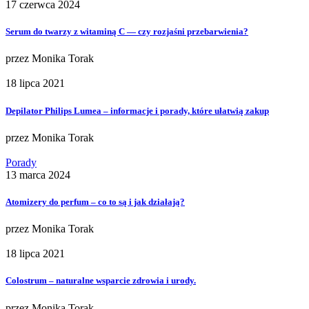
17 czerwca 2024
Serum do twarzy z witaminą C — czy rozjaśni przebarwienia?
przez
Monika Torak
18 lipca 2021
Depilator Philips Lumea – informacje i porady, które ułatwią zakup
przez
Monika Torak
Porady
13 marca 2024
Atomizery do perfum – co to są i jak działają?
przez
Monika Torak
18 lipca 2021
Colostrum – naturalne wsparcie zdrowia i urody.
przez
Monika Torak