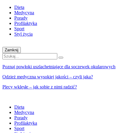
Dieta
Medycyna
Porady
Profilaktyka
Sport
Styl życia
Zamknij
Poznaj powłoki uszlachetniające dla soczewek okularowych
Odzież medyczna wysokiej jakości – czyli jaka?
Plecy wklęsłe – jak sobie z nimi radzić?
Dieta
Medycyna
Porady
Profilaktyka
Sport