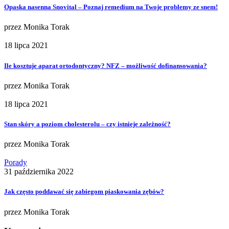
Opaska nasenna Snovital – Poznaj remedium na Twoje problemy ze snem!
przez
Monika Torak
18 lipca 2021
Ile kosztuje aparat ortodontyczny? NFZ – możliwość dofinansowania?
przez
Monika Torak
18 lipca 2021
Stan skóry a poziom cholesterolu – czy istnieje zależność?
przez
Monika Torak
Porady
31 października 2022
Jak często poddawać się zabiegom piaskowania zębów?
przez
Monika Torak