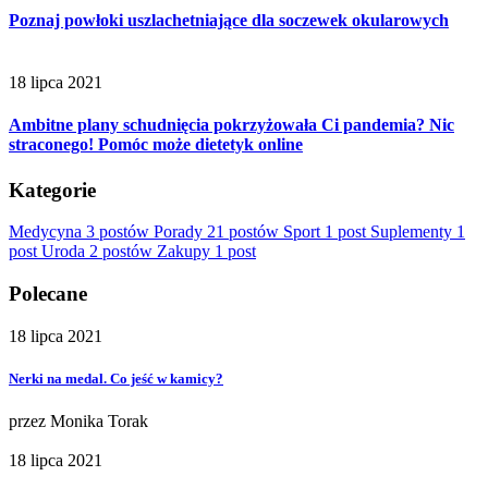
Poznaj powłoki uszlachetniające dla soczewek okularowych
18 lipca 2021
Ambitne plany schudnięcia pokrzyżowała Ci pandemia? Nic
straconego! Pomóc może dietetyk online
Kategorie
Medycyna
3 postów
Porady
21 postów
Sport
1 post
Suplementy
1
post
Uroda
2 postów
Zakupy
1 post
Polecane
18 lipca 2021
Nerki na medal. Co jeść w kamicy?
przez
Monika Torak
18 lipca 2021