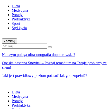
Dieta
Medycyna
Porady
Profilaktyka
Sport
Styl życia
Zamknij
Na czym polega ultrasonografia dopplerowska?
Opaska nasenna Snovital – Poznaj remedium na Twoje problemy ze
snem!
Jaki jest prawidłowy poziom potasu? Jak go uzupełnić?
Dieta
Medycyna
Porady
Profilaktyka