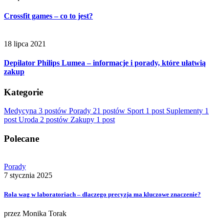
Crossfit games – co to jest?
18 lipca 2021
Depilator Philips Lumea – informacje i porady, które ułatwią
zakup
Kategorie
Medycyna
3 postów
Porady
21 postów
Sport
1 post
Suplementy
1
post
Uroda
2 postów
Zakupy
1 post
Polecane
Porady
7 stycznia 2025
Rola wag w laboratoriach – dlaczego precyzja ma kluczowe znaczenie?
przez
Monika Torak