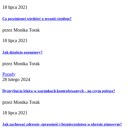
18 lipca 2021
Co powinieneś wiedzieć o terapii ciepłem?
przez
Monika Torak
18 lipca 2021
Jak działają ozonatory?
przez
Monika Torak
Porady
28 lutego 2024
Dystrybucja leków w warunkach kontrolowanych – na czym polega?
przez
Monika Torak
18 lipca 2021
Jak zachować zdrowie, sprawność i bezpieczeństwo w okresie zimowym?