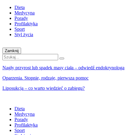
Dieta
Medycyna
Porady
Profilaktyka
Sport
Styl życia
Zamknij
Nagły przyrost lub spadek masy ciała – odwiedź endokrynologa
Oparzenia. Stopnie, rodzaje, pierwsza pomoc
Liposukcja – co warto wiedzieć o zabiegu?
Dieta
Medycyna
Porady
Profilaktyka
Sport